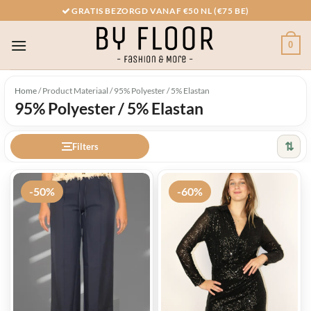
Ga
GRATIS BEZORGD VANAF €50 NL (€75 BE)
naar
inhoud
0
Home
/
Product Materiaal
/
95% Polyester / 5% Elastan
95% Polyester / 5% Elastan
⇅
Filters
-50%
-60%