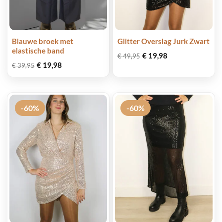
Blauwe broek met
Glitter Overslag Jurk Zwart
elastische band
Oorspronkelijke
Huidige
€
19,98
€
49,95
prijs
prijs
Oorspronkelijke
Huidige
€
19,98
€
39,95
was:
is:
prijs
prijs
€ 49,95.
€ 19,98.
was:
is:
€ 39,95.
€ 19,98.
-60%
-60%