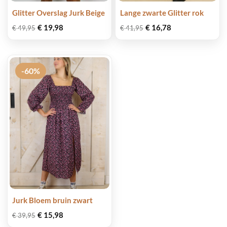
Glitter Overslag Jurk Beige
Lange zwarte Glitter rok
Oorspronkelijke
Huidige
€
19,98
Oorspronkelijke
Huidige
€
16,78
€
49,95
€
41,95
prijs
prijs
prijs
prijs
was:
is:
was:
is:
€ 49,95.
€ 19,98.
€ 41,95.
€ 16,78.
-60%
Jurk Bloem bruin zwart
Oorspronkelijke
Huidige
€
15,98
€
39,95
prijs
prijs