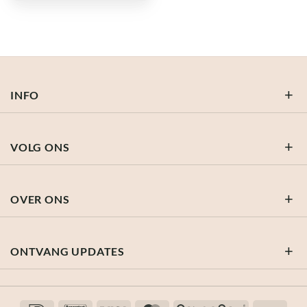
was:
is:
€ 39,95.
€ 15,98.
INFO
VOLG ONS
OVER ONS
ONTVANG UPDATES