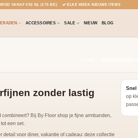
RGD VANAF €50 NL (€75 BE)
ELKE WEEK NIEUWE ITEMS
IERADEN
ACCESSOIRES
SALE
NIEUW
BLOG
HOME
/
ARMBANDEN D
Snel 
rfijnen zonder lastig
op kl
passe
d combineert? Bij By Floor shop je fijne armbanden,
tot een set.
 detail voor diner, vakantie of cadeau: deze collectie