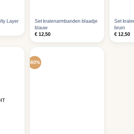
lty Layer
Set kralenarmbanden blaadje
Set kral
blauw
bruin
€
12,50
€
12,50
-60%
HT