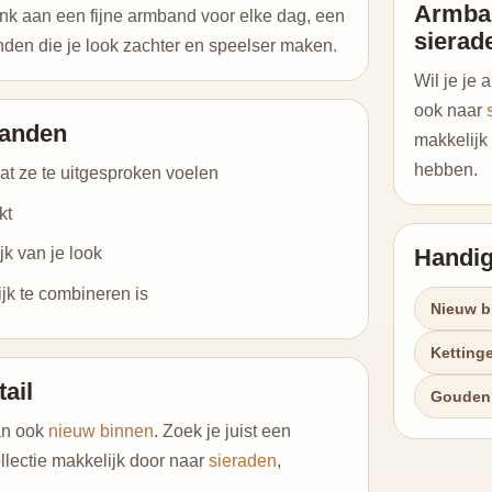
Armba
enk aan een fijne armband voor elke dag, een
sierad
anden die je look zachter en speelser maken.
Wil je je
ook naar
banden
makkelijk 
hebben.
at ze te uitgesproken voelen
kt
Handig
jk van je look
jk te combineren is
Nieuw b
Ketting
tail
Gouden 
dan ook
nieuw binnen
. Zoek je juist een
llectie makkelijk door naar
sieraden
,