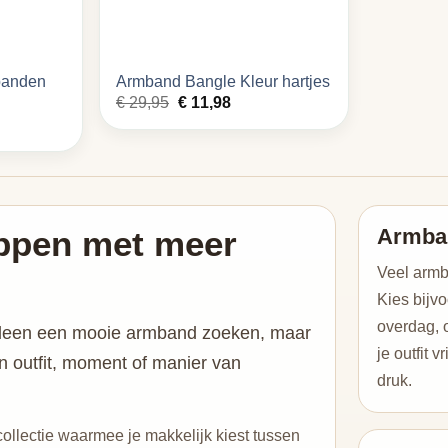
banden
Armband Bangle Kleur hartjes
Oorspronkelijke
Huidige
€
29,95
€
11,98
prijs
prijs
was:
is:
€ 29,95.
€ 11,98.
ppen met meer
Armba
Veel armb
Kies bijvo
overdag, o
alleen een mooie armband zoeken, maar
je outfit v
hun outfit, moment of manier van
druk.
collectie waarmee je makkelijk kiest tussen