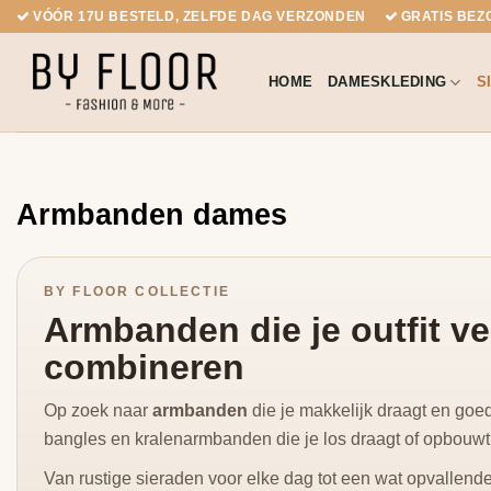
Ga
VÓÓR 17U BESTELD, ZELFDE DAG VERZONDEN
GRATIS BEZO
naar
inhoud
HOME
DAMESKLEDING
S
Armbanden dames
BY FLOOR COLLECTIE
Armbanden die je outfit ve
combineren
Op zoek naar
armbanden
die je makkelijk draagt en goe
bangles en kralenarmbanden die je los draagt of opbouwt 
Van rustige sieraden voor elke dag tot een wat opvallender