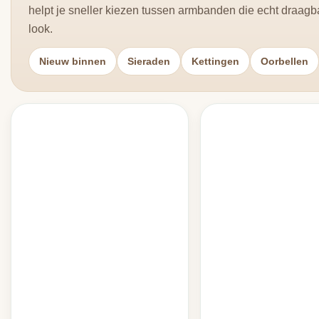
helpt je sneller kiezen tussen armbanden die echt draag
look.
Nieuw binnen
Sieraden
Kettingen
Oorbellen