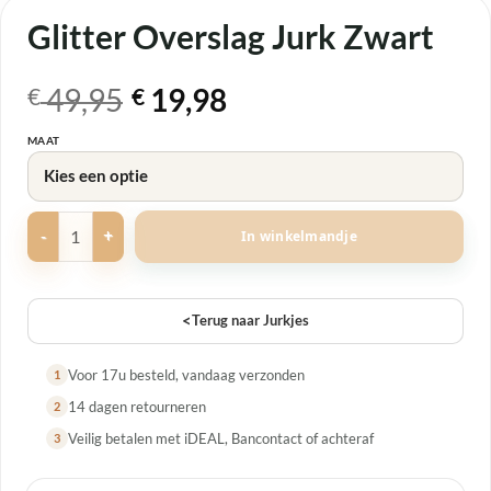
Glitter Overslag Jurk Zwart
Oorspronkelijke
Huidige
49,95
19,98
€
€
prijs
prijs
MAAT
was:
is:
€ 49,95.
€ 19,98.
Glitter Overslag Jurk Zwart aantal
In winkelmandje
<
Terug naar Jurkjes
Voor 17u besteld, vandaag verzonden
1
14 dagen retourneren
2
Veilig betalen met iDEAL, Bancontact of achteraf
3