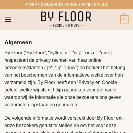
Ga
GRATIS BEZORGD VANAF €50 NL (€75 BE)
naar
inhoud
0
Algemeen
By Floor (“By Floor”, “byfloor.nl”, “wij”, “onze”, “ons”)
respecteert de privacy rechten van haar online
bezoekers/klanten (“je”, “jij”, “jouw”) en herkent het belang
van het beschermen van de informatieve welke over hen
verzameld zijn. By Floor heeft een ‘Privacy en Cookie
beleid’ welke wij als richtlijn gebruiken voor de manier
waarop wij de informatie die onze bezoekers ons geven
verzamelen, opslaan en gebruiken.
De volgende informatie wordt verstrekt door By Floor om
onze bezoekers gerust te stellen en om het voor onze
bezoekers mogelijk te maken volledig geïnformeerd te zijn