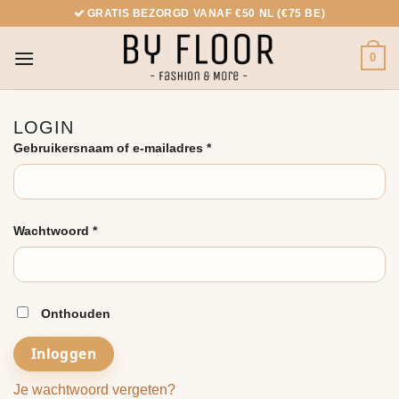
Ga
GRATIS BEZORGD VANAF €50 NL (€75 BE)
naar
inhoud
0
LOGIN
Vereist
Gebruikersnaam of e-mailadres
*
Vereist
Wachtwoord
*
Onthouden
Inloggen
Je wachtwoord vergeten?