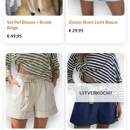
Set Pof Blouse + Broek
Zomer Short Licht Blauw
Beige
€
29,95
€
49,95
UITVERKOCHT