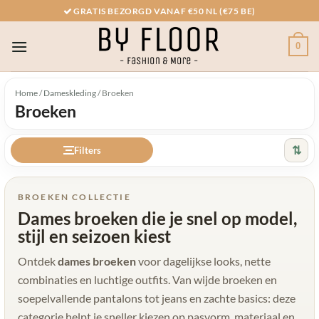
Ga
GRATIS BEZORGD VANAF €50 NL (€75 BE)
naar
inhoud
0
Home
/
Dameskleding
/
Broeken
Broeken
⇅
Filters
BROEKEN COLLECTIE
Dames broeken die je snel op model,
stijl en seizoen kiest
Ontdek
dames broeken
voor dagelijkse looks, nette
combinaties en luchtige outfits. Van wijde broeken en
soepelvallende pantalons tot jeans en zachte basics: deze
categorie helpt je sneller kiezen op pasvorm, materiaal en