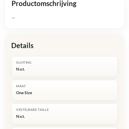
Productomschrijving
—
Details
SLUITING
N.v.t.
MAAT
One Size
VESTELBARE TAILLE
N.v.t.