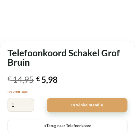
Telefoonkoord Schakel Grof
Bruin
Oorspronkelijke
Huidige
14,95
5,98
€
€
prijs
prijs
op voorraad
was:
is:
Telefoonkoord Schakel Grof Bruin aantal
€ 14,95.
€ 5,98.
In winkelmandje
<
Terug naar Telefoonkoord