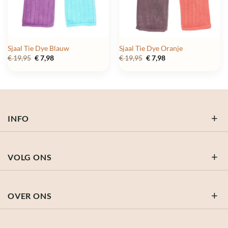
Sjaal Tie Dye Blauw
Sjaal Tie Dye Oranje
Oorspronkelijke
Huidige
Oorspronkelijke
Huidige
€
19,95
€
7,98
€
19,95
€
7,98
prijs
prijs
prijs
prijs
was:
is:
was:
is:
€ 19,95.
€ 7,98.
€ 19,95.
€ 7,98.
INFO
VOLG ONS
OVER ONS