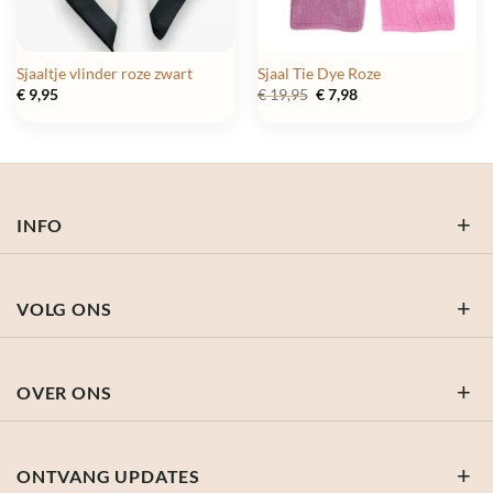
Sjaaltje vlinder roze zwart
Sjaal Tie Dye Roze
Oorspronkelijke
Huidige
€
9,95
€
19,95
€
7,98
prijs
prijs
was:
is:
€ 19,95.
€ 7,98.
INFO
VOLG ONS
OVER ONS
ONTVANG UPDATES