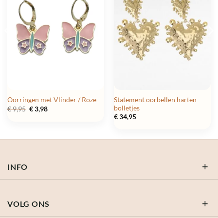
Statement oorbellen harten
Oorringen met Vlinder / Roze
bolletjes
Oorspronkelijke
Huidige
€
9,95
€
3,98
prijs
prijs
€
34,95
was:
is:
€ 9,95.
€ 3,98.
INFO
VOLG ONS