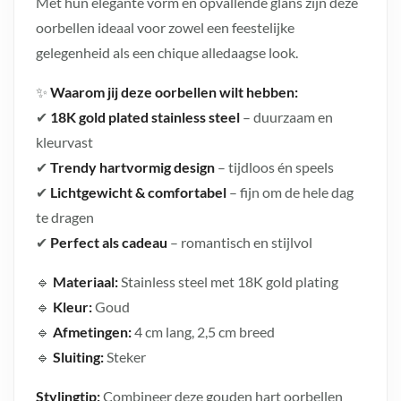
Met hun elegante vorm en opvallende glans zijn deze
oorbellen ideaal voor zowel een feestelijke
gelegenheid als een chique alledaagse look.
✨
Waarom jij deze oorbellen wilt hebben:
✔
18K gold plated stainless steel
– duurzaam en
kleurvast
✔
Trendy hartvormig design
– tijdloos én speels
✔
Lichtgewicht & comfortabel
– fijn om de hele dag
te dragen
✔
Perfect als cadeau
– romantisch en stijlvol
🔹
Materiaal:
Stainless steel met 18K gold plating
🔹
Kleur:
Goud
🔹
Afmetingen:
4 cm lang, 2,5 cm breed
🔹
Sluiting:
Steker
Stylingtip:
Combineer deze gouden hart oorbellen