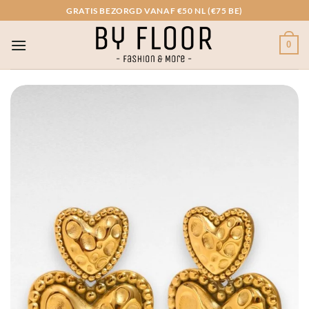
Ga
GRATIS BEZORGD VANAF €50 NL (€75 BE)
naar
inhoud
0