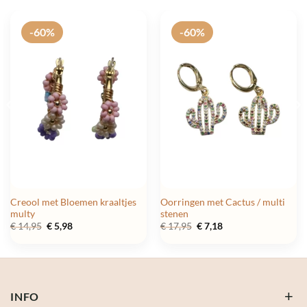
-60%
-60%
Creool met Bloemen kraaltjes
Oorringen met Cactus / multi
multy
stenen
Oorspronkelijke
Huidige
Oorspronkelijke
Huidige
€
14,95
€
5,98
€
17,95
€
7,18
prijs
prijs
prijs
prijs
was:
is:
was:
is:
€ 14,95.
€ 5,98.
€ 17,95.
€ 7,18.
INFO