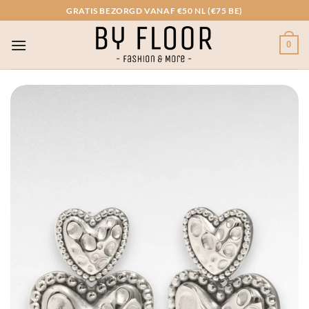
Ga
GRATIS BEZORGD VANAF €50 NL (€75 BE)
naar
inhoud
0