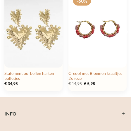
-60%
Statement oorbellen harten
Creool met Bloemen kraaltjes
bolletjes
2x roze
Oorspronkelijke
Huidige
€
34,95
€
14,95
€
5,98
prijs
prijs
was:
is:
€ 14,95.
€ 5,98.
INFO