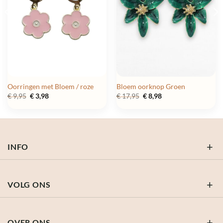
Oorringen met Bloem / roze
Bloem oorknop Groen
Oorspronkelijke
Huidige
Oorspronkelijke
Huidige
€
9,95
€
3,98
€
17,95
€
8,98
prijs
prijs
prijs
prijs
was:
is:
was:
is:
€ 9,95.
€ 3,98.
€ 17,95.
€ 8,98.
INFO
VOLG ONS
OVER ONS