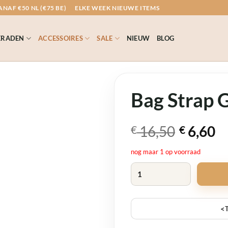
NAF €50 NL (€75 BE)
ELKE WEEK NIEUWE ITEMS
ERADEN
ACCESSOIRES
SALE
NIEUW
BLOG
Bag Strap 
Oorspronkelijk
Huidige
16,50
6,60
€
€
prijs
prijs
nog maar 1 op voorraad
was:
is:
Bag Strap Groen Ecru Print aan
€ 16,50.
€ 6,60.
<
T