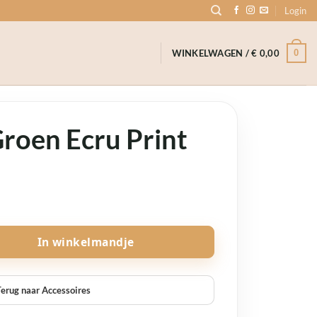
Login
0
WINKELWAGEN /
€
0,00
Groen Ecru Print
e
tal
In winkelmandje
erug naar Accessoires