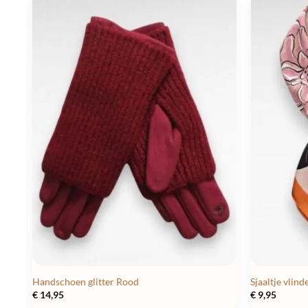
Handschoen glitter Rood
Sjaaltje vlind
€
14,95
€
9,95