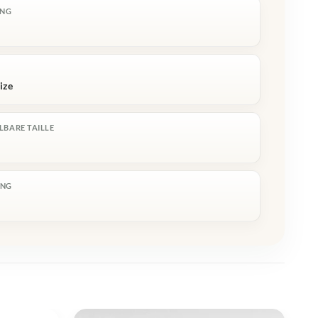
ING
ize
LBARE TAILLE
ING