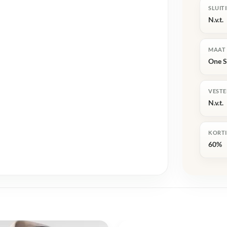
SLUIT
N.v.t.
MAAT
One S
VESTE
N.v.t.
KORT
60%