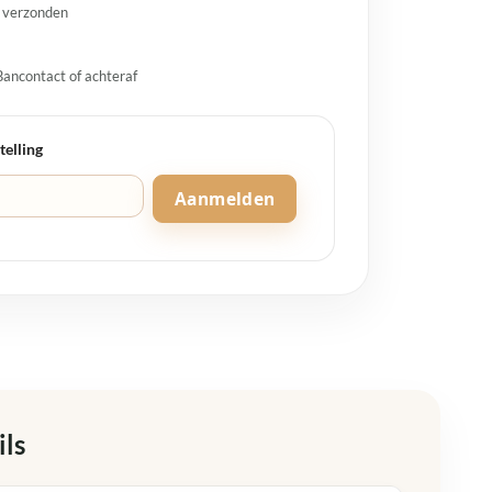
g verzonden
Bancontact of achteraf
telling
Aanmelden
ils