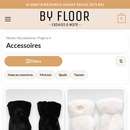
Ga
GRATIS BEZORGD VANAF €50 NL (€75 BE)
naar
inhoud
0
Home
/
Accessoires
/
Pagina 4
Accessoires
⇅
Filters
Haaraccessoires
Mutsen
Sjaals
Tassen