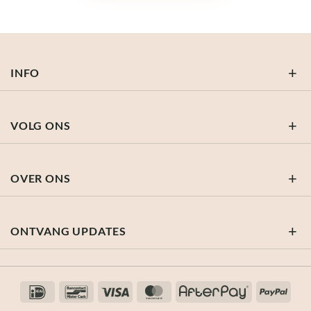
INFO
VOLG ONS
OVER ONS
ONTVANG UPDATES
IDeal
Bancontact
Visa
MasterCard
AfterPay
PayP