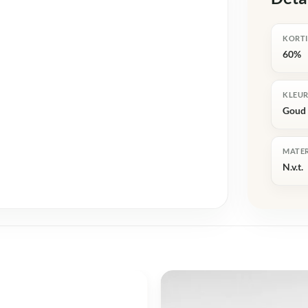
KORT
60%
KLEU
Goud
MATE
N.v.t.