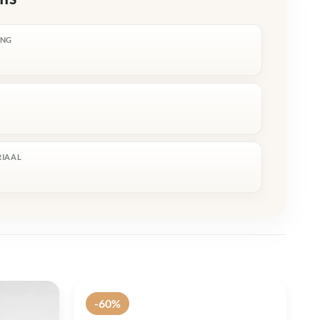
ING
R
RIAAL
-60%