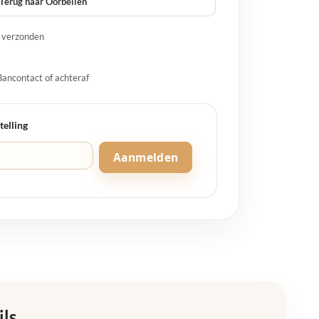
Terug naar Oorbellen
g verzonden
Bancontact of achteraf
telling
Aanmelden
ils