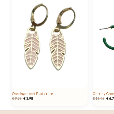
Oorringen met Blad / roze
Oorring Groe
Oorspronkelijke
Huidige
Oors
€
9,95
€
3,98
€
16,95
€
6,
prijs
prijs
prijs
was:
is:
was:
€ 9,95.
€ 3,98.
€ 16,