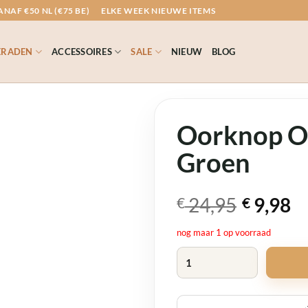
NAF €50 NL (€75 BE)
ELKE WEEK NIEUWE ITEMS
ERADEN
ACCESSOIRES
SALE
NIEUW
BLOG
Oorknop O
Groen
Oorspronkelijk
Huidige
24,95
9,98
€
€
prijs
prijs
nog maar 1 op voorraad
was:
is:
Oorknop Ovaal Rechthoek Gro
€ 24,95.
€ 9,98.