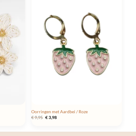
Oorringen met Aardbei / Roze
Oorspronkelijke
Huidige
€
9,95
€
3,98
prijs
prijs
was:
is:
€ 9,95.
€ 3,98.