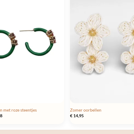
n met roze steentjes
Zomer oorbellen
pronkelijke
Huidige
78
€
14,95
prijs
is:
95.
€ 6,78.