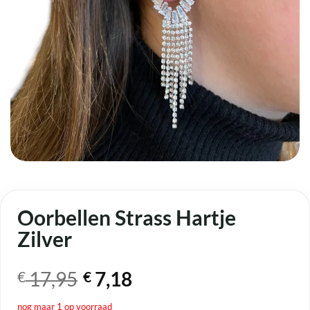
Oorbellen Strass Hartje
Zilver
Oorspronkelijke
Huidige
17,95
7,18
€
€
prijs
prijs
nog maar 1 op voorraad