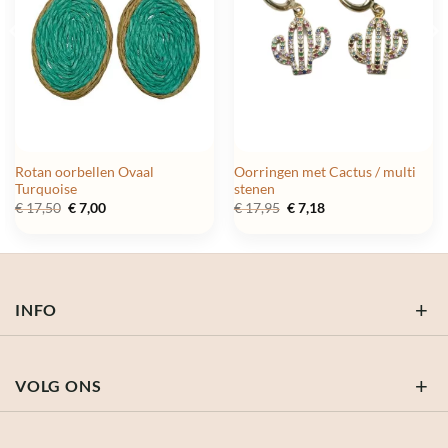
Rotan oorbellen Ovaal
Oorringen met Cactus / multi
Turquoise
stenen
Oorspronkelijke
Huidige
Oorspronkelijke
Huidige
€
17,50
€
7,00
€
17,95
€
7,18
prijs
prijs
prijs
prijs
was:
is:
was:
is:
€ 17,50.
€ 7,00.
€ 17,95.
€ 7,18.
INFO
VOLG ONS