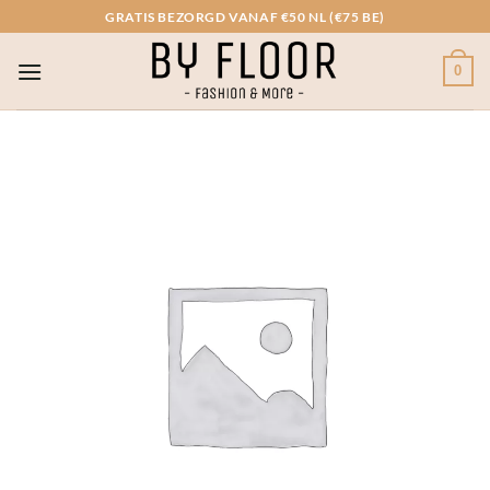
Ga
GRATIS BEZORGD VANAF €50 NL (€75 BE)
naar
inhoud
0