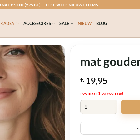
NAF €50 NL (€75 BE)
ELKE WEEK NIEUWE ITEMS
ERADEN
ACCESSOIRES
SALE
NIEUW
BLOG
mat gouden
19,95
€
nog maar 1 op voorraad
mat gouden stenen ketting aan
<