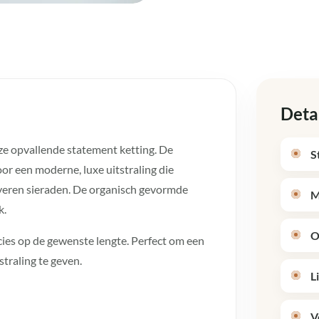
Deta
eze opvallende statement ketting. De
S
or een moderne, luxe uitstraling die
lveren sieraden. De organisch gevormde
M
k.
O
ecies op de gewenste lengte. Perfect om een
straling te geven.
L
V