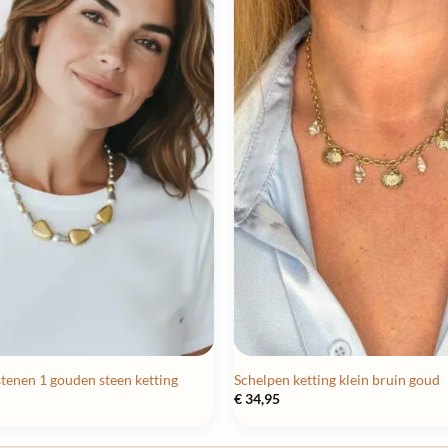
stenen 1 gouden steen ketting
Schelpen ketting klein bruin goud
€
34,95