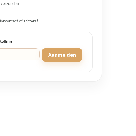
g verzonden
Bancontact of achteraf
telling
Aanmelden