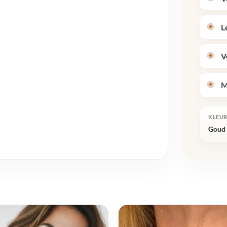
L
V
M
KLEU
Goud