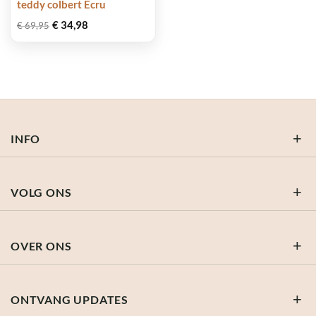
teddy colbert Ecru
Oorspronkelijke
Huidige
€
34,98
€
69,95
prijs
prijs
was:
is:
€ 69,95.
€ 34,98.
INFO
VOLG ONS
OVER ONS
ONTVANG UPDATES