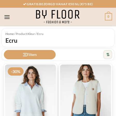
Ga
GRATIS BEZORGD VANAF €50 NL (€75 BE)
naar
inhoud
0
Home
/
Product Kleur
/
Ecru
Ecru
⇅
Filters
-30%