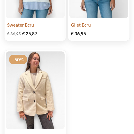
Sweater Ecru
Gilet Ecru
Oorspronkelijke
Huidige
€
25,87
€
36,95
€
36,95
prijs
prijs
was:
is:
€ 36,95.
€ 25,87.
-50%