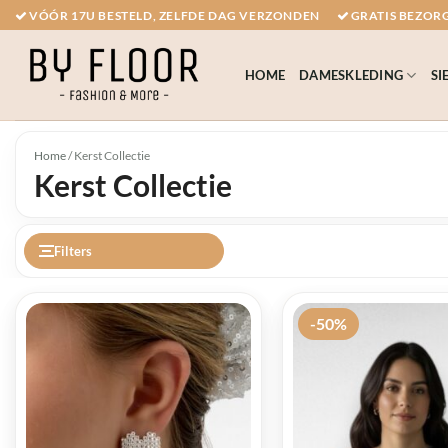
Ga
VÓÓR 17U BESTELD, ZELFDE DAG VERZONDEN
GRATIS BEZORG
naar
inhoud
HOME
DAMESKLEDING
SI
Home
/
Kerst Collectie
Kerst Collectie
Filters
-50%