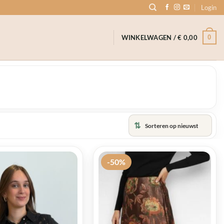
Login
0
WINKELWAGEN /
€
0,00
⇅
-50%