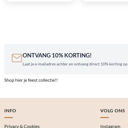
was:
is:
was:
is:
€ 38,95.
€ 19,48.
€ 64,95.
€ 32,48.
ONTVANG 10% KORTING!
Laat je e-mailadres achter en ontvang direct 10% korting op
Shop hier je feest collectie!!
INFO
VOLG ONS
Privacy & Cookies
Instagram