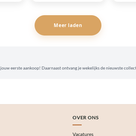
was:
is:
was:
is:
€ 64,95.
€ 32,48.
€ 64,95.
€ 32,48.
Meer laden
 jouw eerste aankoop! Daarnaast ontvang je wekelijks de nieuwste collect
OVER ONS
Vacatures