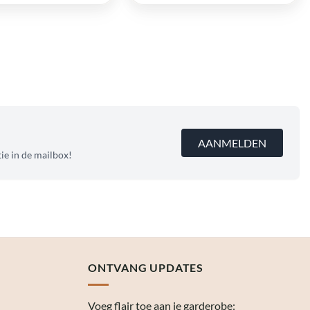
was:
is:
€ 38,95.
€ 19,48.
AANMELDEN
ie in de mailbox!
ONTVANG UPDATES
Voeg flair toe aan je garderobe: