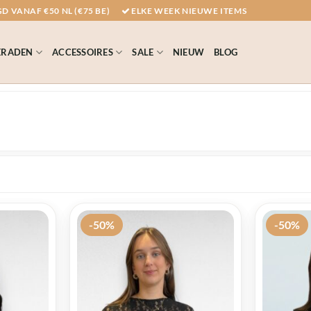
D VANAF €50 NL (€75 BE)
ELKE WEEK NIEUWE ITEMS
ERADEN
ACCESSOIRES
SALE
NIEUW
BLOG
-50%
-50%