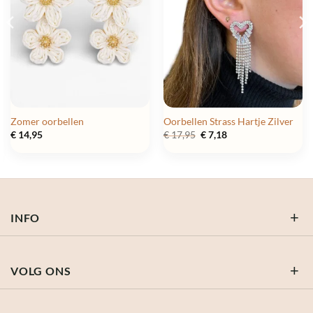
Zomer oorbellen
Oorbellen Strass Hartje Zilver
Oorspronkelijke
Huidige
€
14,95
€
17,95
€
7,18
prijs
prijs
was:
is:
€ 17,95.
€ 7,18.
INFO
VOLG ONS