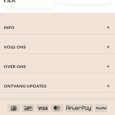
€
36,95
INFO
VOLG ONS
OVER ONS
ONTVANG UPDATES
IDeal
Bancontact
Visa
MasterCard
AfterPay
PayP