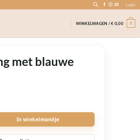
Login
0
WINKELWAGEN /
€
0,00
ng met blauwe
s aantal
In winkelmandje