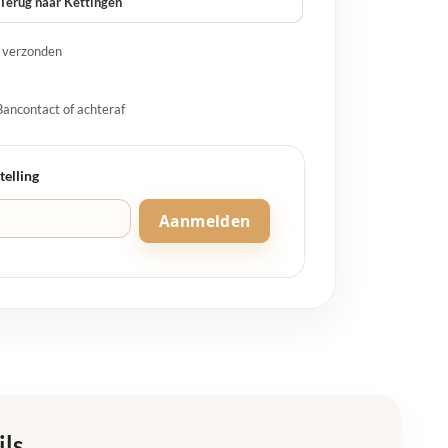
Terug naar Kettingen
g verzonden
Bancontact of achteraf
telling
Aanmelden
ils