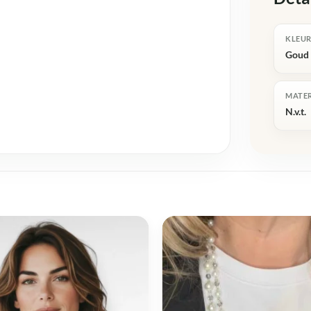
KLEU
Goud
MATE
N.v.t.