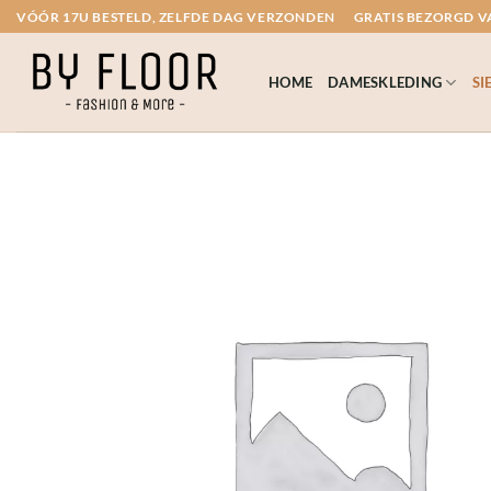
Ga
VÓÓR 17U BESTELD, ZELFDE DAG VERZONDEN
GRATIS BEZORGD VA
naar
inhoud
HOME
DAMESKLEDING
SI