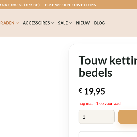
NAF €50 NL (€75 BE)
ELKE WEEK NIEUWE ITEMS
ERADEN
ACCESSOIRES
SALE
NIEUW
BLOG
Touw ketti
bedels
19,95
€
nog maar 1 op voorraad
Touw ketting met blauwe bedel