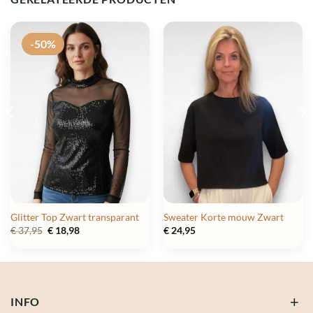
-50%
Glitter Top Zwart transparant
Sweater Korte mouw Zwart
Oorspronkelijke
Huidige
€
37,95
€
18,98
€
24,95
prijs
prijs
was:
is:
€ 37,95.
€ 18,98.
INFO