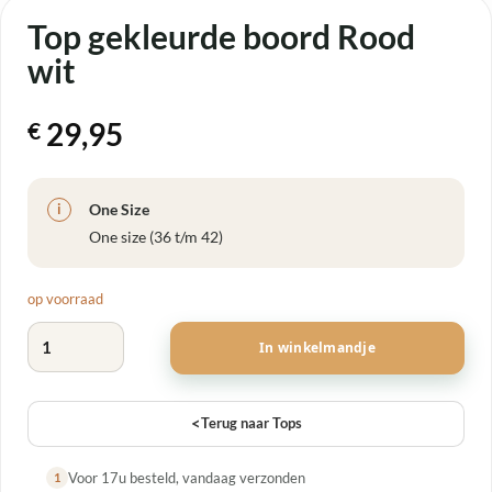
Top gekleurde boord Rood
wit
29,95
€
One Size
i
One size (36 t/m 42)
op voorraad
Top gekleurde boord Rood wit aantal
In winkelmandje
<
Terug naar Tops
Voor 17u besteld, vandaag verzonden
1