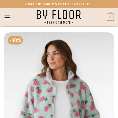
Ga
GRATIS BEZORGD VANAF €50 NL (€75 BE)
naar
inhoud
0
-30%