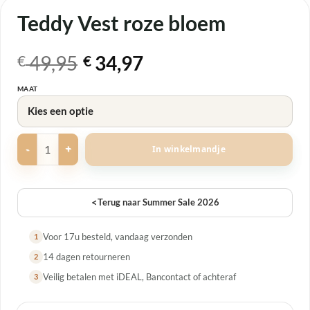
Teddy Vest roze bloem
Oorspronkelijke
Huidige
49,95
34,97
€
€
prijs
prijs
MAAT
was:
is:
€ 49,95.
€ 34,97.
Teddy Vest roze bloem aantal
In winkelmandje
<
Terug naar Summer Sale 2026
Voor 17u besteld, vandaag verzonden
1
14 dagen retourneren
2
Veilig betalen met iDEAL, Bancontact of achteraf
3