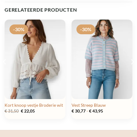
GERELATEERDE PRODUCTEN
-30%
-30%
Kort knoop vestje Broderie wit
Vest Streep Blauw
Oorspronkelijke
Huidige
Prijsklasse:
€
31,50
€
22,05
€
30,77
-
€
43,95
prijs
prijs
€ 30,77
was:
is:
tot
€ 31,50.
€ 22,05.
€ 43,95