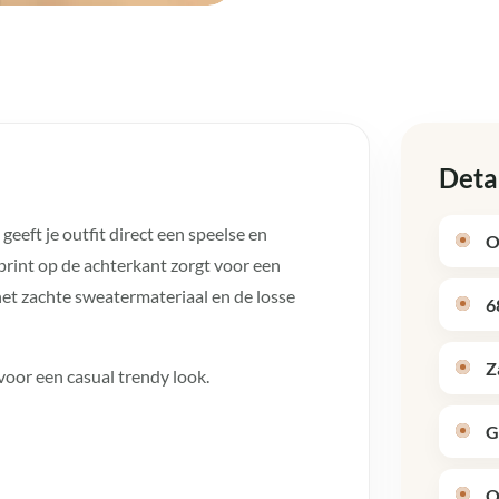
Deta
eeft je outfit direct een speelse en
O
print op de achterkant zorgt voor een
 het zachte sweatermateriaal en de losse
6
Z
voor een casual trendy look.
G
O