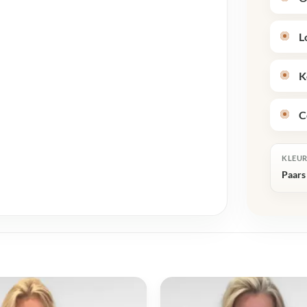
L
K
C
KLEU
Paars