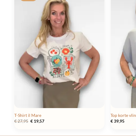
T-Shirt il Mare
Top korte vl
Oorspronkelijke
Huidige
€
27,95
€
19,57
€
39,95
prijs
prijs
was:
is:
€ 27,95.
€ 19,57.