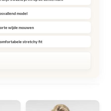
osvallend model
orte wijde mouwen
omfortabele stretchy fit
R