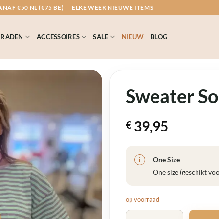
NAF €50 NL (€75 BE)
ELKE WEEK NIEUWE ITEMS
ERADEN
ACCESSOIRES
SALE
NIEUW
BLOG
Sweater So
39,95
€
One Size
i
One size (geschikt vo
op voorraad
Sweater Soleil Paars Groen aan