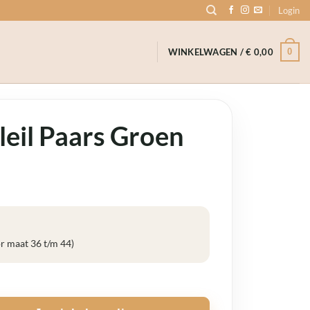
Login
0
WINKELWAGEN /
€
0,00
leil Paars Groen
or maat 36 t/m 44)
tal