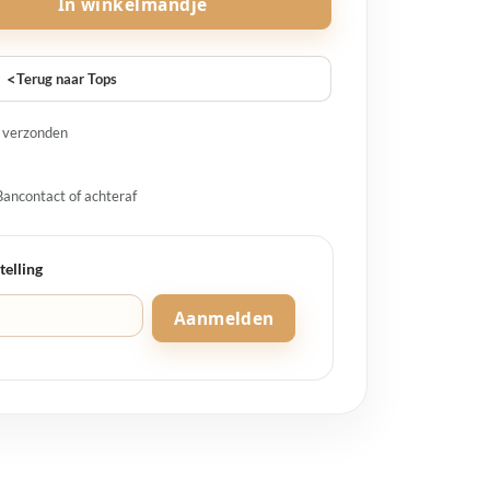
In winkelmandje
<
Terug naar Tops
g verzonden
Bancontact of achteraf
telling
Aanmelden