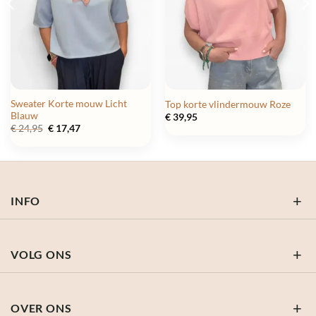
Sweater Korte mouw Licht
Top korte vlindermouw Roze
Blauw
€
39,95
Oorspronkelijke
Huidige
€
24,95
€
17,47
prijs
prijs
was:
is:
€ 24,95.
€ 17,47.
INFO
VOLG ONS
OVER ONS