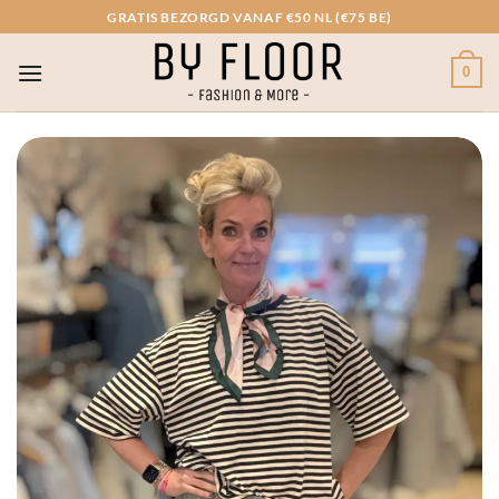
Ga
GRATIS BEZORGD VANAF €50 NL (€75 BE)
naar
inhoud
0