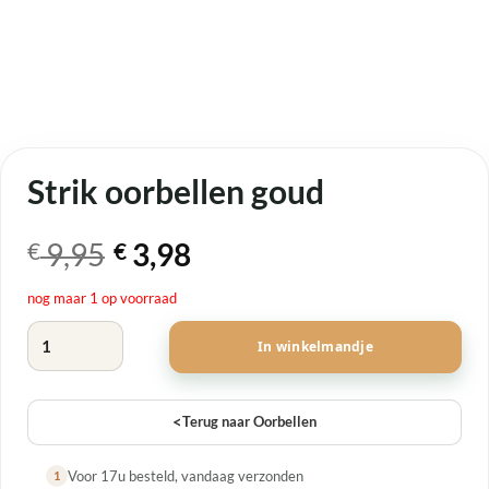
Strik oorbellen goud
Oorspronkelijke
Huidige
9,95
3,98
€
€
prijs
prijs
nog maar 1 op voorraad
was:
is:
Strik oorbellen goud aantal
€ 9,95.
€ 3,98.
In winkelmandje
<
Terug naar Oorbellen
Voor 17u besteld, vandaag verzonden
1