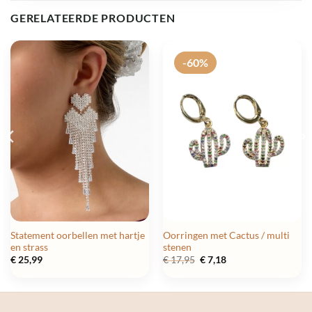
GERELATEERDE PRODUCTEN
-60%
Statement oorbellen met hartje
Oorringen met Cactus / multi
en strass
stenen
Oorspronkelijke
Huidige
€
25,99
€
17,95
€
7,18
prijs
prijs
was:
is:
€ 17,95.
€ 7,18.