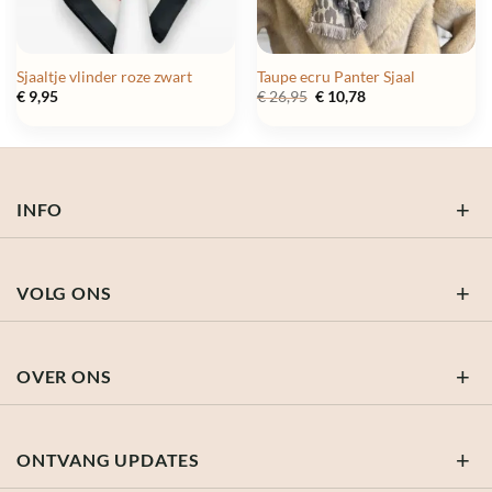
Sjaaltje vlinder roze zwart
Taupe ecru Panter Sjaal
Oorspronkelijke
Huidige
€
9,95
€
26,95
€
10,78
prijs
prijs
was:
is:
€ 26,95.
€ 10,78.
INFO
VOLG ONS
OVER ONS
ONTVANG UPDATES