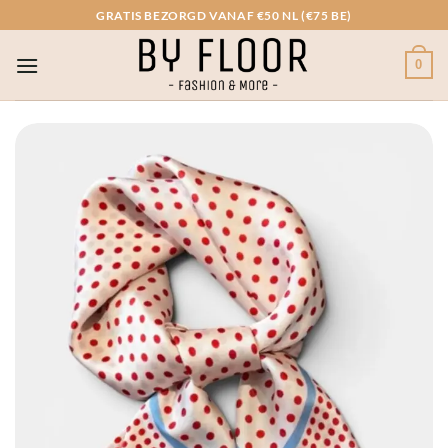
Ga
GRATIS BEZORGD VANAF €50 NL (€75 BE)
naar
inhoud
0