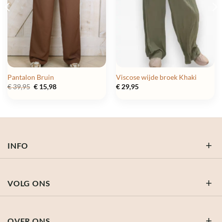
Pantalon Bruin
Viscose wijde broek Khaki
Oorspronkelijke
Huidige
€
39,95
€
15,98
€
29,95
prijs
prijs
was:
is:
€ 39,95.
€ 15,98.
INFO
VOLG ONS
OVER ONS