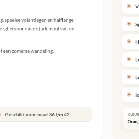
V
g, speelse volantlagen en halflange
S
rgt ervoor dat de jurk mooi valt en
H
 of een zomerse wandeling.
L
L
I
Geschikt voor maat 36 t/m 42
KLEU
Oranj