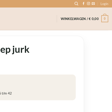
Login
0
WINKELWAGEN /
€
0,00
ep jurk
6 t/m 42