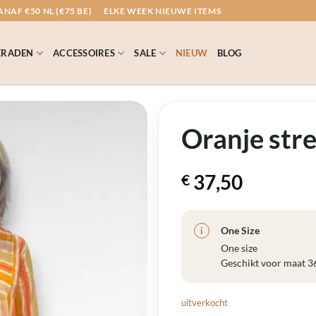
NAF €50 NL (€75 BE)
ELKE WEEK NIEUWE ITEMS
ERADEN
ACCESSOIRES
SALE
NIEUW
BLOG
Oranje stre
37,50
€
One Size
i
One size
Geschikt voor maat 3
uitverkocht