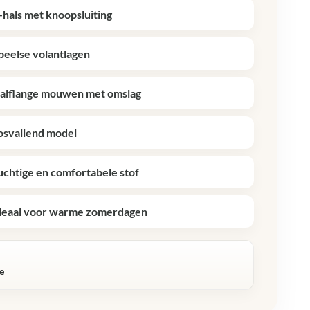
-hals met knoopsluiting
peelse volantlagen
alflange mouwen met omslag
osvallend model
uchtige en comfortabele stof
deaal voor warme zomerdagen
R
e