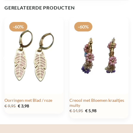
GERELATEERDE PRODUCTEN
-60%
-60%
Creool met Bloemen kraaltjes
Oorringen met Blad / roze
multy
Oorspronkelijke
Huidige
€
9,95
€
3,98
prijs
prijs
Oorspronkelijke
Huidige
€
14,95
€
5,98
was:
is:
prijs
prijs
€ 9,95.
€ 3,98.
was:
is:
€ 14,95.
€ 5,98.