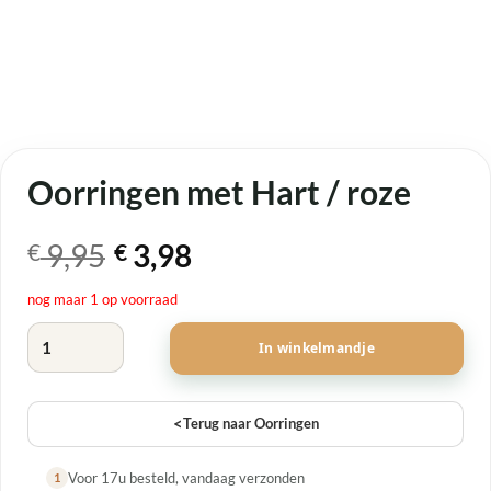
Oorringen met Hart / roze
Oorspronkelijke
Huidige
9,95
3,98
€
€
prijs
prijs
nog maar 1 op voorraad
was:
is:
Oorringen met Hart / roze aantal
€ 9,95.
€ 3,98.
In winkelmandje
<
Terug naar Oorringen
Voor 17u besteld, vandaag verzonden
1