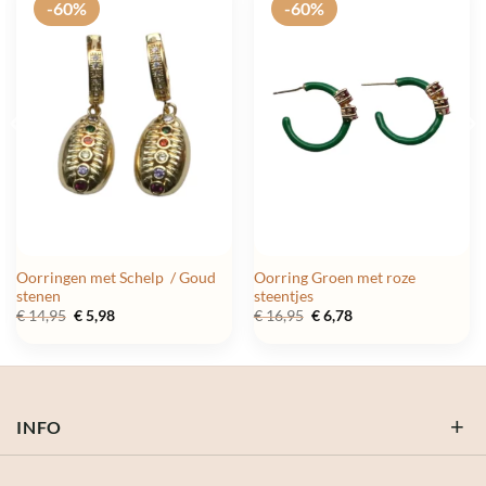
-60%
-60%
Oorringen met Schelp / Goud
Oorring Groen met roze
stenen
steentjes
Oorspronkelijke
Huidige
Oorspronkelijke
Huidige
€
14,95
€
5,98
€
16,95
€
6,78
prijs
prijs
prijs
prijs
was:
is:
was:
is:
€ 14,95.
€ 5,98.
€ 16,95.
€ 6,78.
INFO