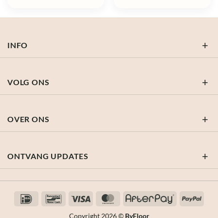
prijs
prijs
prijs
prijs
was:
is:
was:
is:
€ 17,95.
€ 7,18.
€ 19,95.
€ 9,98.
INFO
VOLG ONS
OVER ONS
ONTVANG UPDATES
IDeal
Bancontact
Visa
MasterCard
AfterPay
PayP
Copyright 2026 ©
ByFloor