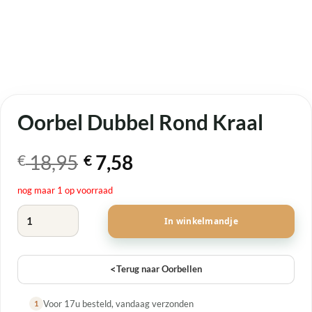
Oorbel Dubbel Rond Kraal
Oorspronkelijke
Huidige
18,95
7,58
€
€
prijs
prijs
nog maar 1 op voorraad
was:
is:
Oorbel Dubbel Rond Kraal aantal
€ 18,95.
€ 7,58.
In winkelmandje
<
Terug naar Oorbellen
Voor 17u besteld, vandaag verzonden
1