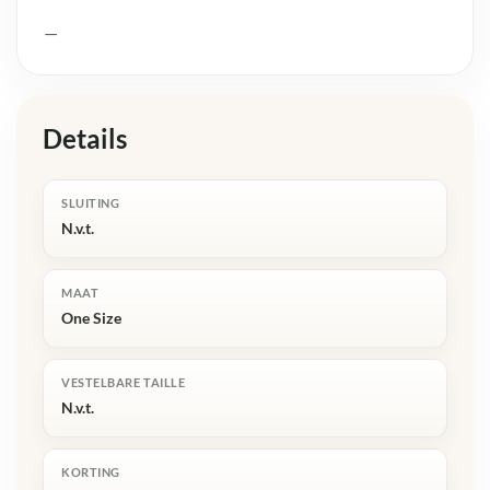
—
Details
SLUITING
N.v.t.
MAAT
One Size
VESTELBARE TAILLE
N.v.t.
KORTING