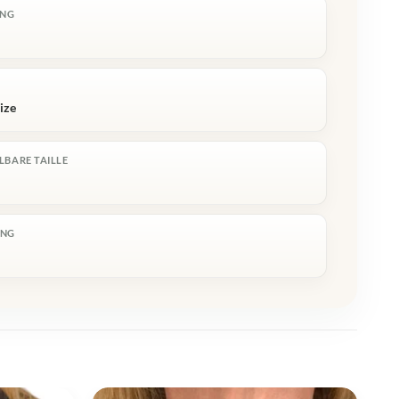
ING
ize
LBARE TAILLE
ING