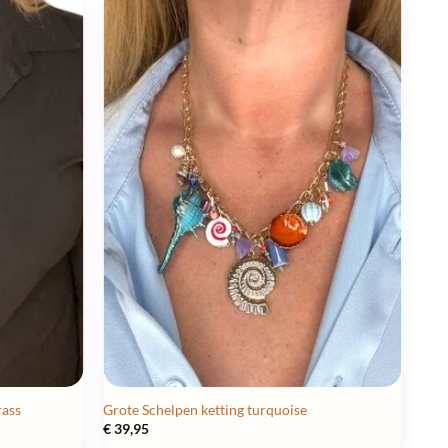
rass
Grote Schelpen ketting turquoise
€
39,95