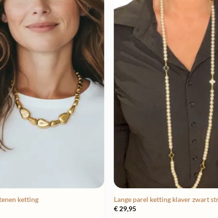
tenen ketting
Lange parel ketting klaver zwart st
€
29,95