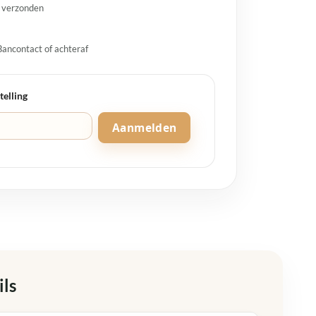
g verzonden
Bancontact of achteraf
telling
Aanmelden
ils