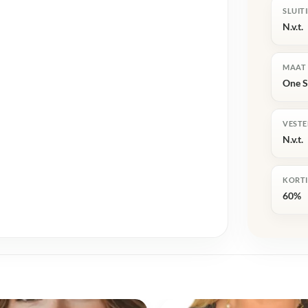
SLUIT
N.v.t.
MAAT
One S
VESTE
N.v.t.
KORT
60%