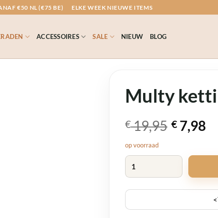
NAF €50 NL (€75 BE)
ELKE WEEK NIEUWE ITEMS
ERADEN
ACCESSOIRES
SALE
NIEUW
BLOG
Multy kett
Oorspronkelijk
Huidige
19,95
7,98
€
€
prijs
prijs
op voorraad
was:
is:
Multy ketting aantal
€ 19,95.
€ 7,98.
<