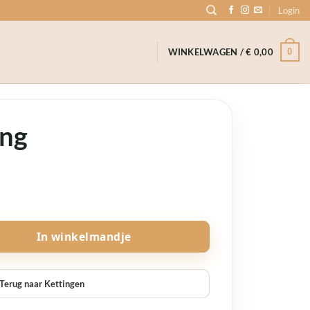
Login
0
WINKELWAGEN /
€
0,00
ing
e
In winkelmandje
Terug naar Kettingen