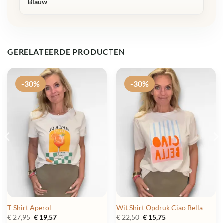
Blauw
GERELATEERDE PRODUCTEN
-30%
-30%
T-Shirt Aperol
Wit Shirt Opdruk Ciao Bella
Oorspronkelijke
Huidige
Oorspronkelijke
Huidige
€
27,95
€
19,57
€
22,50
€
15,75
prijs
prijs
prijs
prijs