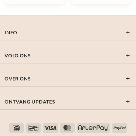
was:
is:
was:
is:
€ 27,95.
€ 19,57.
€ 22,50.
€ 15,75.
INFO
VOLG ONS
OVER ONS
ONTVANG UPDATES
IDeal
Bancontact
Visa
MasterCard
AfterPay
PayP