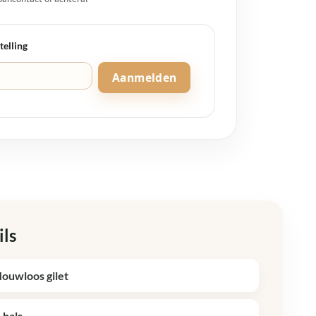
telling
Aanmelden
ils
ouwloos gilet
-hals