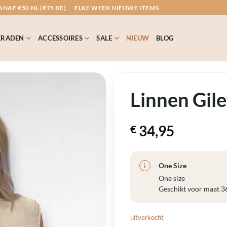
NAF €50 NL (€75 BE)
ELKE WEEK NIEUWE ITEMS
ERADEN
ACCESSOIRES
SALE
NIEUW
BLOG
Linnen Gile
34,95
€
One Size
i
One size
Geschikt voor maat 3
uitverkocht