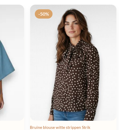
-50%
Bruine blouse witte strippen Strik