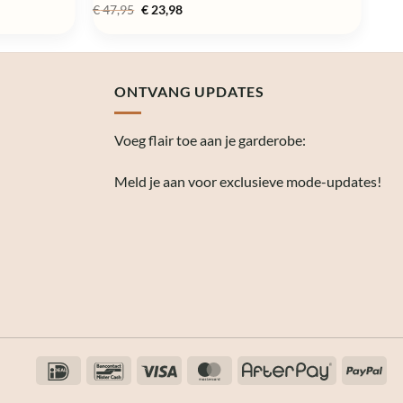
Oorspronkelijke
Huidige
€
47,95
€
23,98
prijs
prijs
was:
is:
€ 47,95.
€ 23,98.
ONTVANG UPDATES
Voeg flair toe aan je garderobe:
Meld je aan voor exclusieve mode-updates!
IDeal
Bancontact
Visa
MasterCard
AfterPay
Pay