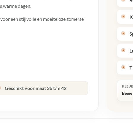
ens warme dagen.
K
 voor een stijlvolle en moeiteloze zomerse
S
L
T
KLEU
Geschikt voor maat 36 t/m 42
Beige