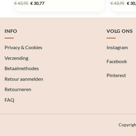
Oorspronkelijke
Huidige
Oors
€
43,95
€
30,77
€
43,95
€
30
prijs
prijs
prijs
was:
is:
was:
€ 43,95.
€ 30,77.
€ 43,
INFO
VOLG ONS
Privacy & Cookies
Instagram
Verzending
Facebook
Betaalmethodes
Pinterest
Retour aanmelden
Retourneren
FAQ
Copyrig