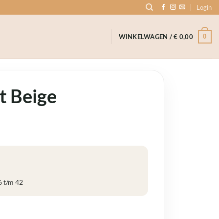
Login
0
WINKELWAGEN /
€
0,00
t Beige
6 t/m 42