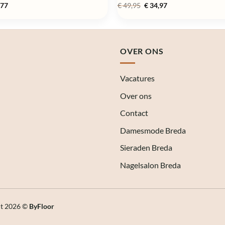
pronkelijke
Huidige
Oorspronkelijke
Huidige
,77
€
49,95
€
34,97
prijs
prijs
prijs
is:
was:
is:
95.
€ 30,77.
€ 49,95.
€ 34,97.
OVER ONS
Vacatures
Over ons
Contact
Damesmode Breda
Sieraden Breda
Nagelsalon Breda
ht 2026 ©
ByFloor