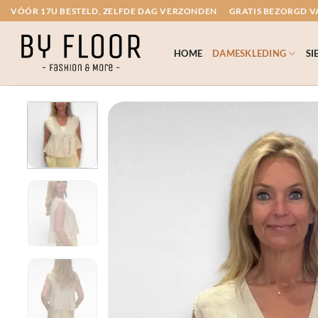
Ga
VÓÓR 17U BESTELD, ZELFDE DAG VERZONDEN
GRATIS BEZORGD VA
naar
inhoud
HOME
DAMESKLEDING
SI