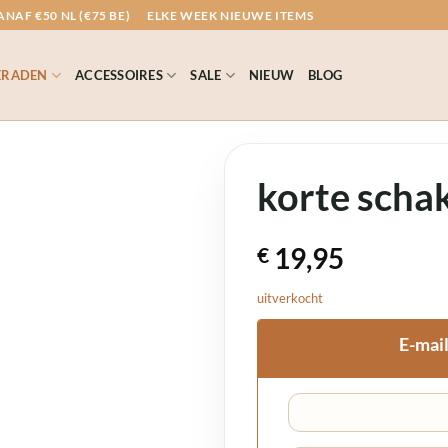
NAF €50 NL (€75 BE)
ELKE WEEK NIEUWE ITEMS
ERADEN
ACCESSOIRES
SALE
NIEUW
BLOG
korte scha
19,95
€
uitverkocht
E-mail