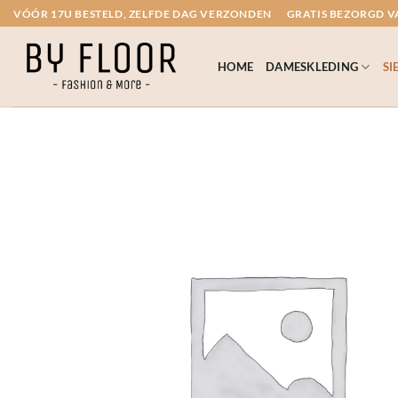
Ga
VÓÓR 17U BESTELD, ZELFDE DAG VERZONDEN
GRATIS BEZORGD VA
naar
inhoud
HOME
DAMESKLEDING
SI