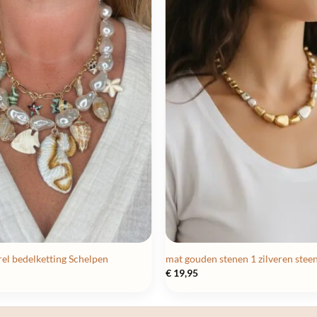
el bedelketting Schelpen
mat gouden stenen 1 zilveren steen
€
19,95