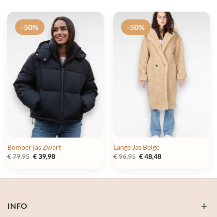
-50%
-50%
Bomber jas Zwart
Lange Jas Beige
Oorspronkelijke
Huidige
Oorspronkelijke
Huidige
€
79,95
€
39,98
€
96,95
€
48,48
prijs
prijs
prijs
prijs
was:
is:
was:
is:
€ 79,95.
€ 39,98.
€ 96,95.
€ 48,48.
INFO