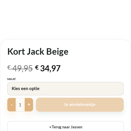
Kort Jack Beige
Oorspronkelijke
Huidige
49,95
34,97
€
€
prijs
prijs
MAAT
was:
is:
€ 49,95.
€ 34,97.
Kort Jack Beige aantal
In winkelmandje
<
Terug naar Jassen