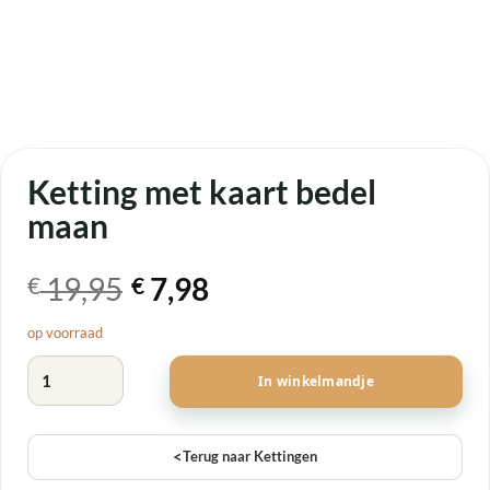
Ketting met kaart bedel
maan
Oorspronkelijke
Huidige
19,95
7,98
€
€
prijs
prijs
op voorraad
was:
is:
Ketting met kaart bedel maan aantal
€ 19,95.
€ 7,98.
In winkelmandje
<
Terug naar Kettingen