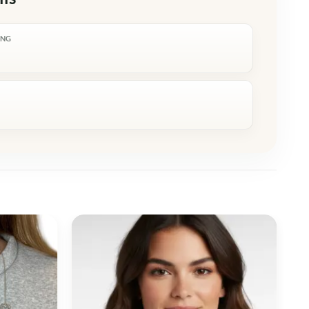
ING
R