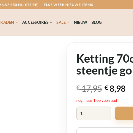
NAF €50 NL (€75 BE)
ELKE WEEK NIEUWE ITEMS
ERADEN
ACCESSOIRES
SALE
NIEUW
BLOG
Ketting 70
steentje g
Oorspronkelijk
Huidige
17,95
8,98
€
€
prijs
prijs
nog maar 1 op voorraad
was:
is:
Ketting 70cm blaadje met steen
€ 17,95.
€ 8,98.