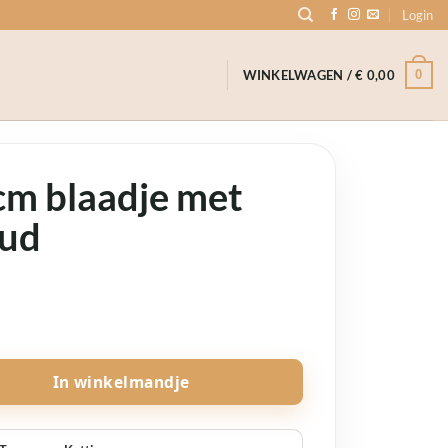
Login
0
WINKELWAGEN /
€
0,00
cm blaadje met
oud
e
tje goud aantal
In winkelmandje