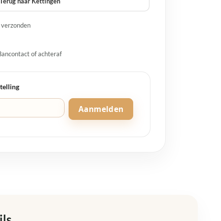
Terug naar Kettingen
g verzonden
Bancontact of achteraf
telling
Aanmelden
ils