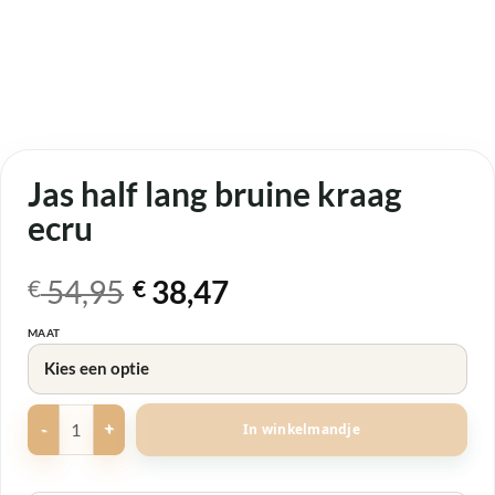
Jas half lang bruine kraag
ecru
Oorspronkelijke
Huidige
54,95
38,47
€
€
prijs
prijs
MAAT
was:
is:
€ 54,95.
€ 38,47.
Jas half lang bruine kraag ecru aantal
In winkelmandje