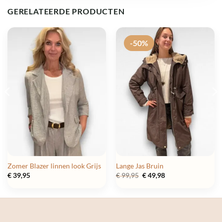
GERELATEERDE PRODUCTEN
-50%
Zomer Blazer linnen look Grijs
Lange Jas Bruin
Oorspronkelijke
Huidige
€
39,95
€
99,95
€
49,98
prijs
prijs
was:
is:
€ 99,95.
€ 49,98.