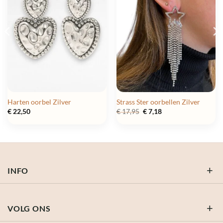
Harten oorbel Zilver
Strass Ster oorbellen Zilver
Oorspronkelijke
Huidige
€
22,50
€
17,95
€
7,18
prijs
prijs
was:
is:
€ 17,95.
€ 7,18.
INFO
VOLG ONS