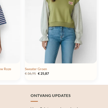
auw Roze
Sweater Groen
Oorspronkelijke
Huidige
€
36,95
€
25,87
prijs
prijs
was:
is:
€ 36,95.
€ 25,87.
ONTVANG UPDATES