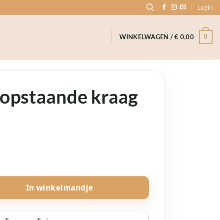
Login
0
WINKELWAGEN /
€
0,00
i opstaande kraag
e
ru aantal
In winkelmandje