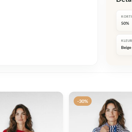
KORT
50%
KLEU
Beige
-30%