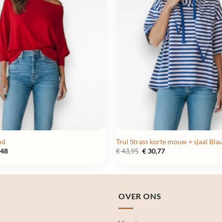
od
Trui Strass korte mouw + sjaal Bl
pronkelijke
Huidige
Oorspronkelijke
Huidige
,48
€
43,95
€
30,77
prijs
prijs
prijs
is:
was:
is:
95.
€ 17,48.
€ 43,95.
€ 30,77.
OVER ONS