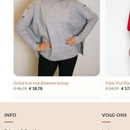
Grijze trui met bloemen knoop
Fijne Trui Ro
Oorspronkelijke
Huidige
Oors
€
46,95
€
18,78
€
34,95
€
17
prijs
prijs
prijs
was:
is:
was:
€ 46,95.
€ 18,78.
€ 34,
INFO
VOLG ONS