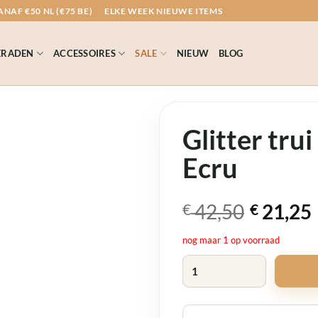
NAF €50 NL (€75 BE)
ELKE WEEK NIEUWE ITEMS
ERADEN
ACCESSOIRES
SALE
NIEUW
BLOG
Glitter tru
Ecru
Oorspronkelijk
Huidige
42,50
21,25
€
€
prijs
prijs
nog maar 1 op voorraad
was:
is:
Glitter trui opstaande kraag Ec
€ 42,50.
€ 21,25.