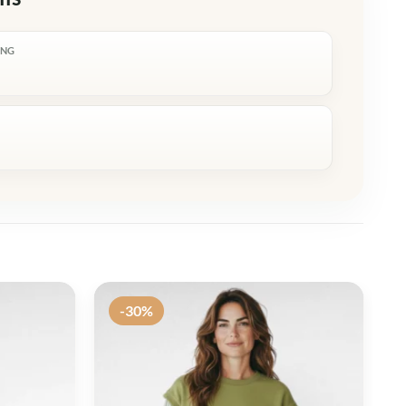
ING
R
-30%