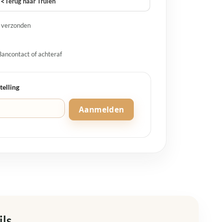
<
Terug naar Truien
g verzonden
Bancontact of achteraf
telling
Aanmelden
ils