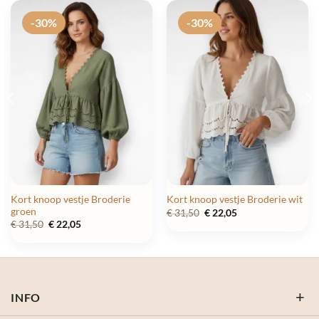
-30%
-30%
Kort knoop vestje Broderie
Kort knoop vestje Broderie wit
groen
Oorspronkelijke
Huidige
€
31,50
€
22,05
prijs
prijs
Oorspronkelijke
Huidige
€
31,50
€
22,05
was:
is:
prijs
prijs
€ 31,50.
€ 22,05.
was:
is:
€ 31,50.
€ 22,05.
INFO