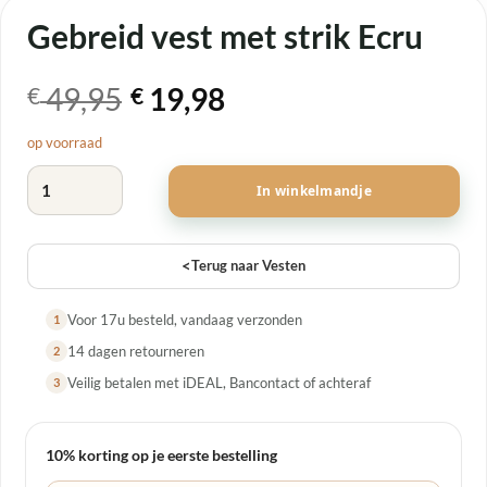
Gebreid vest met strik Ecru
Oorspronkelijke
Huidige
49,95
19,98
€
€
prijs
prijs
op voorraad
was:
is:
Gebreid vest met strik Ecru aantal
€ 49,95.
€ 19,98.
In winkelmandje
<
Terug naar Vesten
Voor 17u besteld, vandaag verzonden
1
14 dagen retourneren
2
Veilig betalen met iDEAL, Bancontact of achteraf
3
10% korting op je eerste bestelling