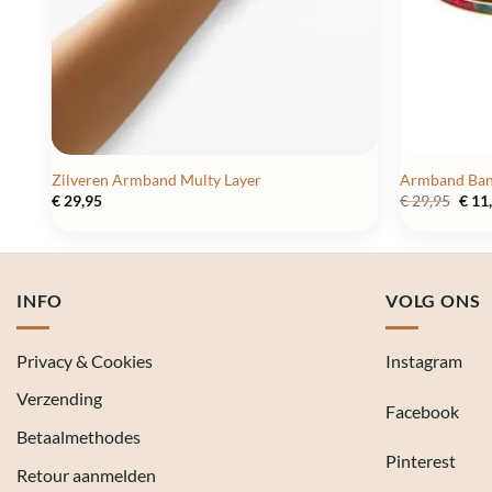
Zilveren Armband Multy Layer
Armband Bang
Oors
€
29,95
€
29,95
€
11
prijs
was:
€ 29,
INFO
VOLG ONS
Privacy & Cookies
Instagram
Verzending
Facebook
Betaalmethodes
Pinterest
Retour aanmelden