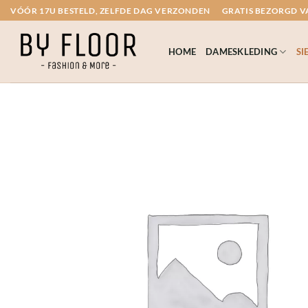
Ga
VÓÓR 17U BESTELD, ZELFDE DAG VERZONDEN
GRATIS BEZORGD VA
naar
inhoud
HOME
DAMESKLEDING
SI