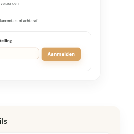
g verzonden
Bancontact of achteraf
telling
Aanmelden
ils