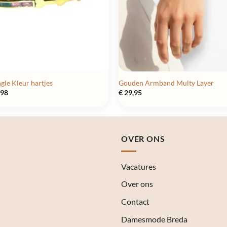
le Kleur hartjes
Gouden Armband Multy Layer
pronkelijke
Huidige
,98
€
29,95
prijs
is:
95.
€ 11,98.
OVER ONS
Vacatures
Over ons
Contact
Damesmode Breda