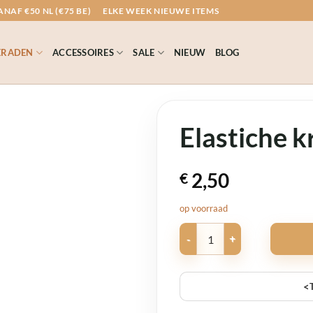
NAF €50 NL (€75 BE)
ELKE WEEK NIEUWE ITEMS
ERADEN
ACCESSOIRES
SALE
NIEUW
BLOG
Elastiche k
2,50
€
op voorraad
Elastiche kralen armband fijn a
<