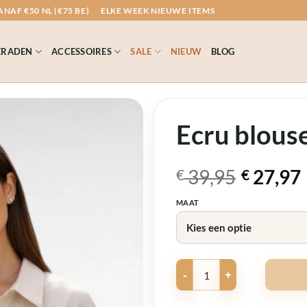
NAF €50 NL (€75 BE)
ELKE WEEK NIEUWE ITEMS
ERADEN
ACCESSOIRES
SALE
NIEUW
BLOG
Ecru blous
Oorspronkelijk
Huidige
39,95
27,97
€
€
prijs
prijs
MAAT
was:
is:
€ 39,95.
€ 27,97.
Ecru blouse 3/4 mouw aantal