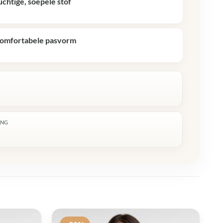
uchtige, soepele stof
omfortabele pasvorm
R
ING