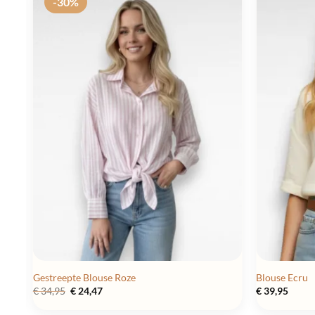
-30%
Gestreepte Blouse Roze
Blouse Ecru
Oorspronkelijke
Huidige
€
34,95
€
24,47
€
39,95
prijs
prijs
was:
is: