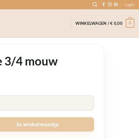
Login
0
WINKELWAGEN /
€
0,00
e 3/4 mouw
e
In winkelmandje