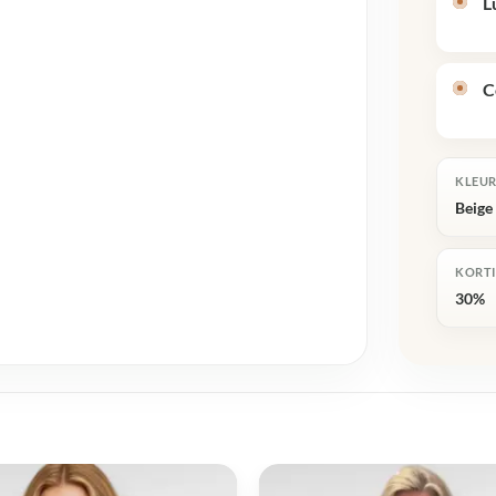
L
C
KLEU
Beige
KORT
30%