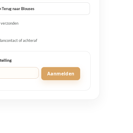
<
Terug naar Blouses
g verzonden
Bancontact of achteraf
telling
Aanmelden