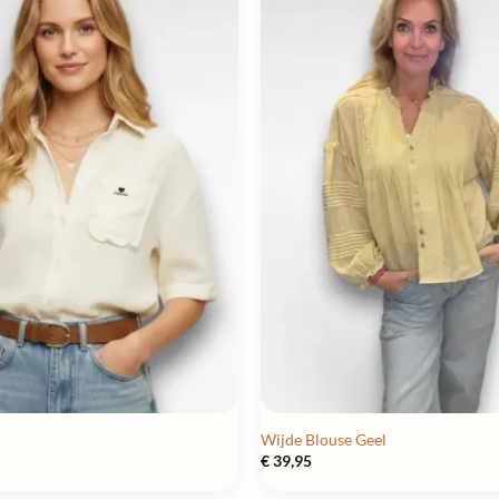
Wijde Blouse Geel
€
39,95