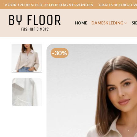
Ga
VÓÓR 17U BESTELD, ZELFDE DAG VERZONDEN
GRATIS BEZORGD VA
naar
inhoud
HOME
DAMESKLEDING
SI
-30%