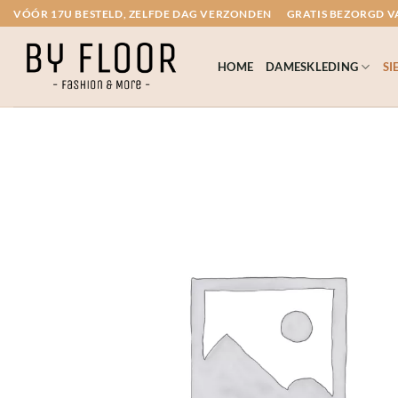
Ga
VÓÓR 17U BESTELD, ZELFDE DAG VERZONDEN
GRATIS BEZORGD VA
naar
inhoud
HOME
DAMESKLEDING
SI