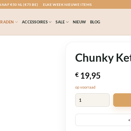
NAF €50 NL (€75 BE)
ELKE WEEK NIEUWE ITEMS
ERADEN
ACCESSOIRES
SALE
NIEUW
BLOG
Chunky Ket
19,95
€
op voorraad
Chunky Ketting Blauw aantal
<