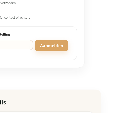
g verzonden
Bancontact of achteraf
telling
Aanmelden
ils