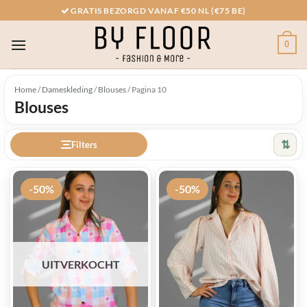
Ga
GRATIS BEZORGD VANAF €50 NL (€75 BE)
naar
inhoud
0
Home
/
Dameskleding
/
Blouses
/
Pagina 10
Blouses
⇅
Filters
-50%
-50%
UITVERKOCHT