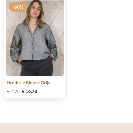
-60%
Broderie Blouse Grijs
Oorspronkelijke
Huidige
€
16,78
€
41,95
prijs
prijs
was:
is:
€ 41,95.
€ 16,78.